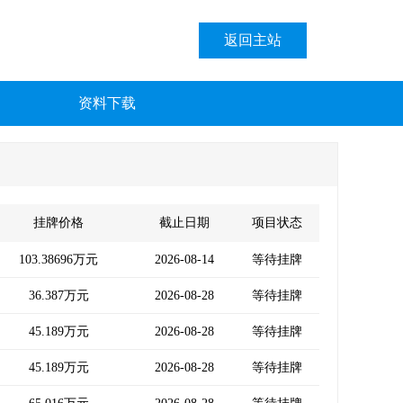
返回主站
资料下载
挂牌价格
截止日期
项目状态
103.38696万元
2026-08-14
等待挂牌
36.387万元
2026-08-28
等待挂牌
45.189万元
2026-08-28
等待挂牌
45.189万元
2026-08-28
等待挂牌