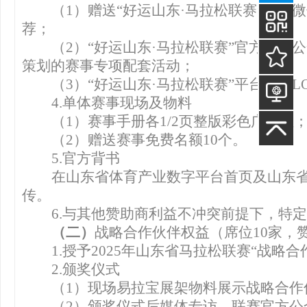
（1）赠送“好运山东·马拉松联赛”官方
荐；
（
2）“好运山东·马拉松联赛”官方微
策划的赛事专项配套活动；
（
3）“好运山东·马拉松联赛”平台系统
4.单体赛事现场及物料
（
1）赛事手册各1/2页整版彩色广告位
（
2）赠送赛事免费名额10个。
5.官方背书
在山东省体育产业数字平台首页及山东
传。
6.与其他赞助商利益不冲突前提下，特
（二）
战略合作伙伴权益
（席位
10家，
1.授予2025年山东省马拉松联赛“战略
2.颁奖仪式
（
1）现场易拉宝展架物料展示战略合作
（
2）颁奖仪式后媒体专访，联赛官方公