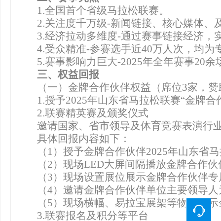
1.全国首个省级马拉松联赛。
2.关注度千万级-新闻链接、核心媒体
3.经济拉动多维度-通过赛事链接经济，
4.受众精准-参赛选手近40万人次，均
5.赛事影响力巨大
-2025年全年赛事2
三、权益回报
（一）金牌合作伙伴权益（席位
3家，赞
1.授予2025年山东省马拉松联赛“金牌
2.联赛精英赛及颁奖仪式
邀请国家、省市领导及体育竞赛表演行
具体回报内容如下：
（
1）
授予
金牌合作伙伴
2025年山东省
（
2）
现场
LED大屏间隔播放
金牌合作伙
（
3）
现场设置展位展示
金牌合作伙伴
专
（
4）
邀请
金牌合作伙伴
单位主要领导人
（
5）
现场横幅、易拉宝展架等物料展示
3.联赛报名及积分等平台