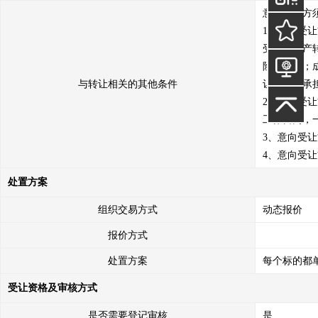
意向受让方
1、意向受
受本次资产
险和后果；
与转让相关的其他条件
让方自行承担
2、意向受
工作日内，
3、意向受
4、意向受
处置方案
组织交易方式
动态报价
报价方式
处置方案
每个标的都
受让资格及审核方式
是否需要登记审核
是