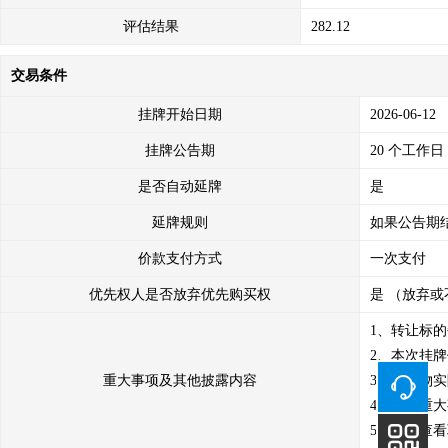
评估结果
282.12
交易条件
挂牌开始日期
2026-06-12
挂牌公告期
20 个工作日
是否自动延牌
是
延牌规则
如果公告期
价款支付方式
一次支付
优先权人是否放弃优先购买权
是 （放弃或
1、转让标的
2、本次挂
重大事项及其他披露内容
3、标的物
4、其他重大
5、标的查看联