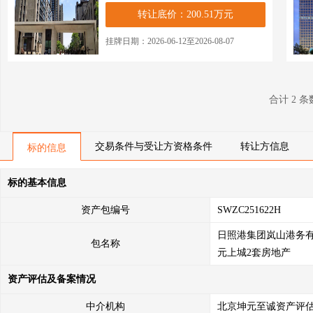
转让底价：200.51万元
挂牌日期：2026-06-12至2026-08-07
合计 2 
交易条件与受让方资格条件
转让方信息
标的信息
标的基本信息
资产包编号
SWZC251622H
日照港集团岚山港务
包名称
元上城2套房地产
资产评估及备案情况
中介机构
北京坤元至诚资产评