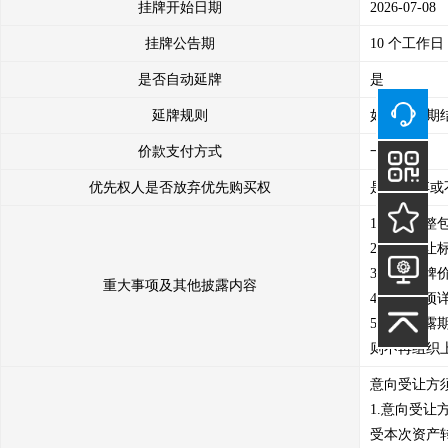
挂牌开始日期
2026-07-08
挂牌公告期
10 个工作日
是否自动延牌
是
延牌规则
如果公告期
价款支付方式
一次支付
优先权人是否放弃优先购买权
是 （放弃或
1.转让标整
2.本次转
3.本次挂牌
重大事项及其他披露内容
4.其他事项
5.信息披
则不再组织
意向受让方
1.意向受
受本次资产