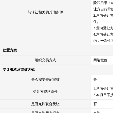
险和后果；
让方自行承担
与转让相关的其他条件
2.意向受
任。

3.意向受
4.意向受
内，一次性
处置方案
组织交易方式
网络竞价
受让资格及审核方式
是否需要登记审核
是
1.意向受
受让方资格条件
2.本项目不
是否允许联合受让
否