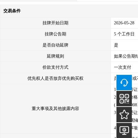
交易条件
挂牌开始日期
2026-05-28
挂牌公告期
5 个工作日
是否自动延牌
是
延牌规则
如果公告期
价款支付方式
一次支付
优先权人是否放弃优先购买权
是 （放弃或
1、本次转
2、转让价
(财税〔20
重大事项及其他披露内容
3、意向受
《现场踏勘
4、其他事项