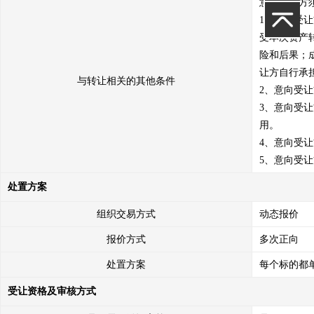
意向受让方
1、意向受
受本次资产
险和后果；
让方自行承担
与转让相关的其他条件
2、意向受
3、意向受
用。

4、意向受
5、意向受
处置方案
组织交易方式
动态报价
报价方式
多次正向
处置方案
每个标的都
受让资格及审核方式