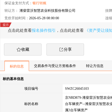
保证金支付方式：
银行转账
转让方：
潍柴雷沃智慧农业科技股份有限公司
挂
竞价开始时间：
2026-05-28 08:00:00
连
点击此处查看
报名操作指引
，点击此处查看
《资产受让须
收藏
分享
交易条件与受让方资格条件
转让方信息
标的信息
标的基本信息
项目编号
SWZC26045103
京NRD879-潍柴雷沃智慧农
标的名称
台车辆资产--潍柴雷沃智慧农
属3台车辆资产