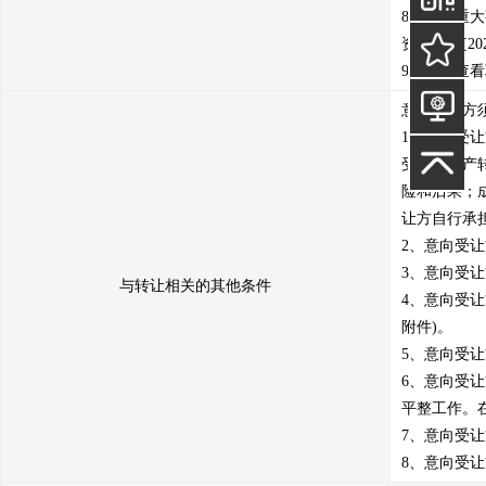
8、其他重
资评报字[202
9、标的查看联
意向受让方
1、意向受
受本次资产
险和后果；
让方自行承担
2、意向受
3、意向受
与转让相关的其他条件
4、意向受
附件)。

5、意向受让
6、意向受
平整工作。
7、意向受
8、意向受