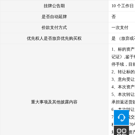
挂牌公告期
10 个工作日
是否自动延牌
否
价款支付方式
一次支付
优先权人是否放弃优先购买权
是 （放弃或
1、标的资
记证》,鉴
停手续，目
2、转让标的
3、意向受
4、本次资产
5、本次转
重大事项及其他披露内容
承担返还货款
6、本次转
7、本次成
税(2008)170号
规定，以资产