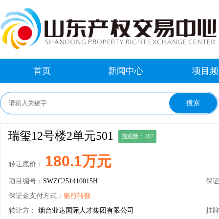
首页
新闻中心
项目频
瑞玺12号楼2单元501
围观数：487
180.1万元
转让底价：
项目编号：
SWZC251410015H
保
保证金支付方式：
银行转账
转让方：
烟台业达国际人才集团有限公司
挂