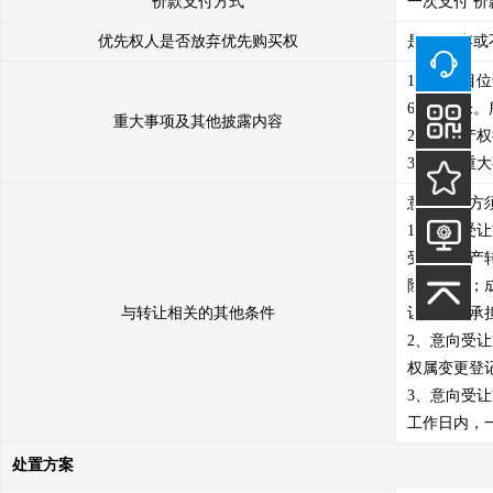
价款支付方式
一次支付
价
优先权人是否放弃优先购买权
是 （放弃或
1、该项目位
6.4平方
重大事项及其他披露内容
2、房产产
3、其他重大
意向受让方
1、意向受
受本次资产
险和后果；
与转让相关的其他条件
让方自行承担
2、意向受
权属变更登
3、意向受
工作日内，
处置方案