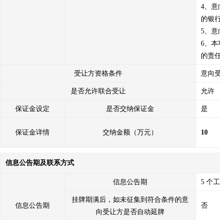
4、
的银行
5、
6、
的责
受让方资格条件
意向
是否允许联合受让
允许
保证金设定
是否交纳保证金
是
保证金详情
交纳金额（万元）
10
信息公告期及联系方式
信息公告期
5 个
挂牌期满后，如未征集到符合条件的意
信息公告期
否
向受让方是否自动延牌