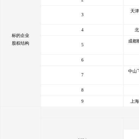
天津
3
4
北
标的企业
成都
股权结构
5
6
中山
7
8
9
上海