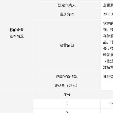
法定代表人
唐更
6、我方已按照法律法规及山东产权交易中心相关规定，履行通知及征
7、我方承诺确定受让方后按照约定与受让方签订《产权交易合同》，
注册资本
2095
8、我方承诺按照山东产权交易中心收费办法及相关交易文件的约定及
软件
9、我方承诺遵守《山东产权交易中心产权交易保证金操作细则》，如
询、
标的企业
违规违约造成的损失的，利益受损方有权向我方进行追偿；
存储
基本情况
10、我方保证在山东产权交易中心出具产权交易凭证后，按照《产权交
品、
经营范围
务；
我方保证遵守以上承诺，如违反上述承诺或有其他违规行为，给交易相
验发
（依
准后
内部审议情况
其他
评估价（万元）
序号
1
中
2