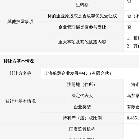
否
生转移
标的企业原股东是否放弃优先受让权
否（
其他披露事项
企业管理层是否参与受让
否
1、
重大事项及其他披露内容
2、其
转让方基本情况
转让方名称
上海航蓉企业发展中心（有限合伙）
注册地（住所）
上海市
法定代表人
马加
转让方基本情况
企业类型
有限
持有产（股）权比例
0.485
国资监管机构