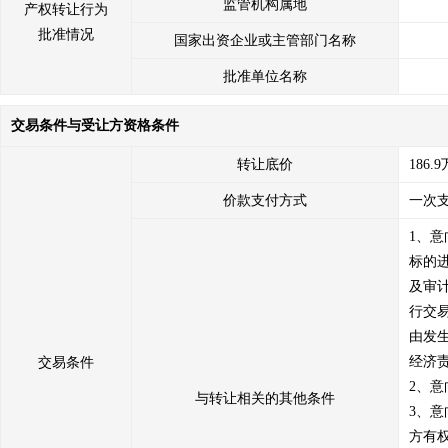
监管机构属地
产权转让行为
批准情况
国家出资企业或主管部门名称
批准单位名称
交易条件与受让方资格条件
转让底价
186.
价款支付方式
一次
1、
标的
及审
行交
由发
经济
交易条件
2、
与转让相关的其他条件
3、
方有