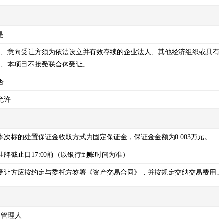
是
1、意向受让方须为依法设立并有效存续的企业法人、其他经济组织或具有
2、本项目不接受联合体受让。
否
允许
本次标的处置保证金收取方式为固定保证金，保证金金额为0.003万元。
挂牌截止日17:00前（以银行到账时间为准）
受让方应按约定与委托方签署《资产交易合同》，并按规定交纳交易费用
司管理人