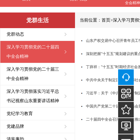
全会精神
党群生活
当前位置：
首页
>
深入学习贯彻
党群动态
山东产权交易中心召开青年员工
深入学习贯彻党的二十届四
深刻把握“十五五”规划建议的重
中全会精神
丁薛祥：“十五五”时期经济社会
深入学习贯彻党的二十届三
中全会精神
中共中央关于制定国民经济和社
深入学习贯彻落实习近平总
习近平：关于《中共中央关于制
书记视察山东重要讲话精神
中国共产党第二十届中央委员会
党纪学习教育
二十届四中全会召开，新华社推
党建品牌
清风廉韵