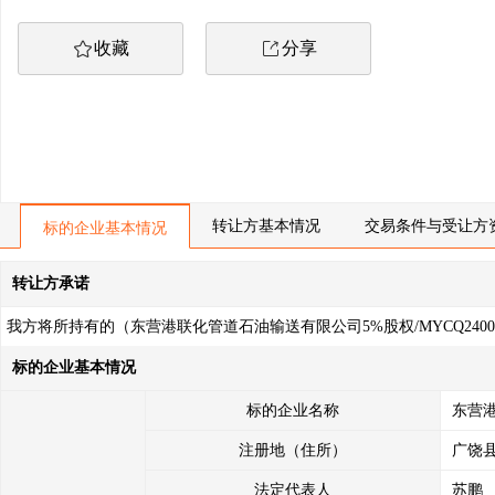
收藏
分享
转让方基本情况
交易条件与受让方
标的企业基本情况
转让方承诺
我方将所持有的（东营港联化管道石油输送有限公司5%股权/MYCQ24
的原则作如下承诺：
标的企业基本情况
1、本次转让是我方真实意思表示，转让标的权属清晰，除已披露的事
华人民共和国民法典》等有关法律法规规定；涉及政府社会公共管理事
标的企业名称
东营
2、本次转让已履行了相应程序，经过有效的内部决策，并获得相应批准
注册地（住所）
广饶
3、我方所提交的转让申请及相关材料真实、完整、准确、合法、有效
法定代表人
苏鹏
4、我方在交易过程中自愿遵守有关法律法规和山东产权交易中心相关