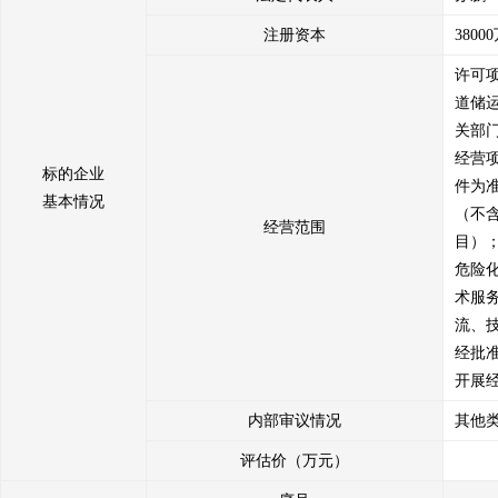
5、我方已认真考虑本次转让行为可能导致的企业经营、行业、市场、
注册资本
380
6、我方已按照法律法规及山东产权交易中心相关规定，履行通知及征
许可
7、我方承诺确定受让方后按照约定与受让方签订《产权交易合同》，
道储
8、我方承诺按照山东产权交易中心收费办法及相关交易文件的约定及
关部
9、我方承诺遵守《山东产权交易中心产权交易保证金操作细则》，如
经营
违规违约造成的损失的，利益受损方有权向我方进行追偿；
标的企业
件为
10、我方保证在山东产权交易中心出具产权交易凭证后，按照《产权交
基本情况
（不
经营范围
目）
我方保证遵守以上承诺，如违反上述承诺或有其他违规行为，给交易相
危险
术服
流、
经批
开展
内部审议情况
其他
评估价（万元）