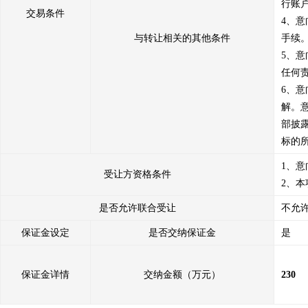
行账户
交易条件
4、
与转让相关的其他条件
手续。
5、
任何责
6、
解。
部披
标的
1、
受让方资格条件
2、
是否允许联合受让
不允
保证金设定
是否交纳保证金
是
保证金详情
交纳金额（万元）
230