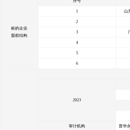
序号
1
山
2
标的企业
3
股权结构
4
5
6
2023
审计机构
普华