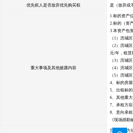
优先权人是否放弃优先购买权
是（放弃或
1.标的资产
2.标的（资
3.本资产包
（1）历城区七
（2）历城区七
元/年，租赁
（3）历城区
重大事项及其他披露内容
（4）历城区
（5）历城区
4、标的房
5、出租标
6、其他重大事
7、承租方
8、意向承
《现场踏勘
意向受让方