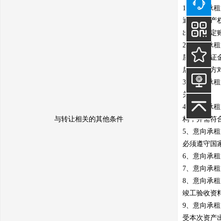
1、意向承
通过山东产
出租方指定账
2、意向承
屋租赁保证
后，出租方
3、意向承
关费用。

4、意向承
与转让相关的其他条件
构，并需符
5、意向承
必须遵守国
6、意向承
7、意向承
8、意向承
竣工验收资
9、意向承
受本次资产