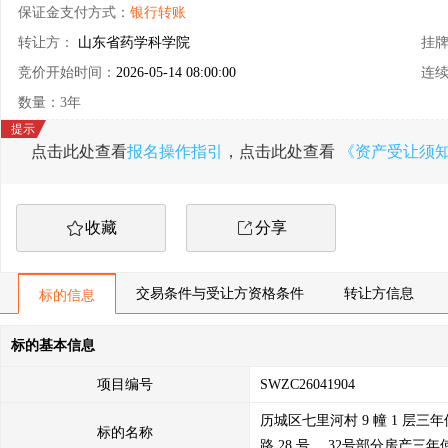
保证金支付方式：
银行转账
转让方：
山东省药学科学院
挂
竞价开始时间：
2026-05-14 08:00:00
连
数量：3年
点击此处查看
报名操作指引
，点击此处查看
《资产受让须
收藏
分享
交易条件与受让方资格条件
转让方信息
标的信息
标的基本信息
项目编号
SWZC26041904
历城区七里河村 9 幢 1 层三
标的名称
路 28 号 、32号部分房产