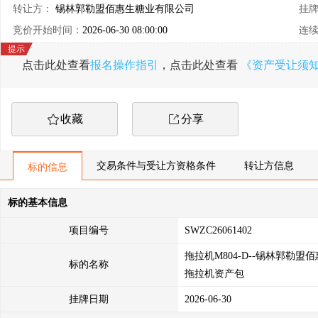
转让方：
锡林郭勒盟佰惠生糖业有限公司
挂
竞价开始时间：
2026-06-30 08:00:00
连
点击此处查看
报名操作指引
，点击此处查看
《资产受让须
收藏
分享
交易条件与受让方资格条件
转让方信息
标的信息
标的基本信息
项目编号
SWZC26061402
拖拉机M804-D--锡林郭勒
标的名称
拖拉机资产包
挂牌日期
2026-06-30