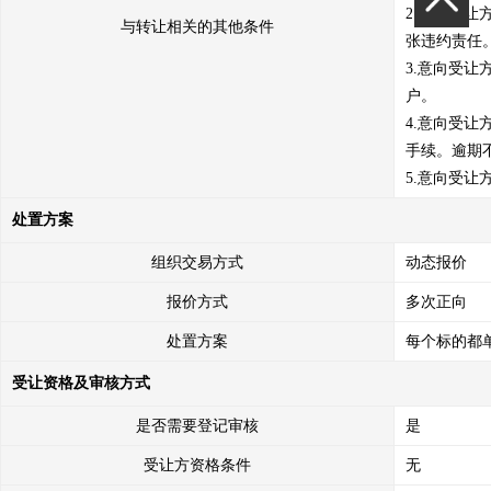
2.意向受
与转让相关的其他条件
张违约责任。
3.意向受
户。 

4.意向受
手续。逾期
5.意向受
处置方案
组织交易方式
动态报价
报价方式
多次正向
处置方案
每个标的都
受让资格及审核方式
是否需要登记审核
是
受让方资格条件
无