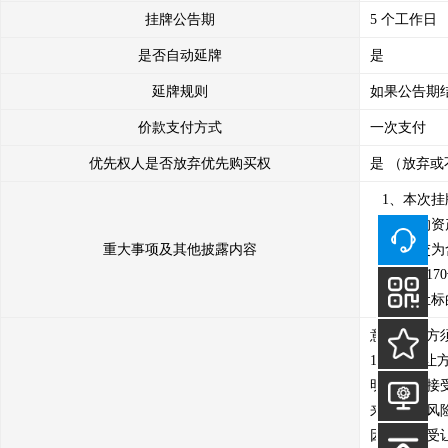
挂牌公告期
5 个工作日
是否自动延牌
是
延牌规则
如果公告期
价款支付方式
一次支付
优先权人是否放弃优先购买权
是 （放弃或
   1、本次挂牌资产包为拖拉机约翰迪尔JD2104两台、拖拉机M804-D两台。机械设备状况：机器设备一直处于闲置封存状态；

   2、标的资产均现场进行交割，受让方自行承担拖拉机设备产生的维修费用及办理过户的相关费用。

重大事项及其他披露内容
   3、成交为含税价格。转让方收到转让价款后，根据财政部、国家税务总局《关于全国实施增值税转型改革若干问题的通知》(财税
〔2008〕
   4、
意向受让方
1.意向受
明理解并接
来的一切风
因素，由受让