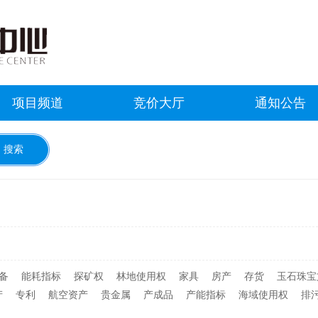
项目频道
竞价大厅
通知公告
备
能耗指标
探矿权
林地使用权
家具
房产
存货
玉石珠宝
产
专利
航空资产
贵金属
产成品
产能指标
海域使用权
排