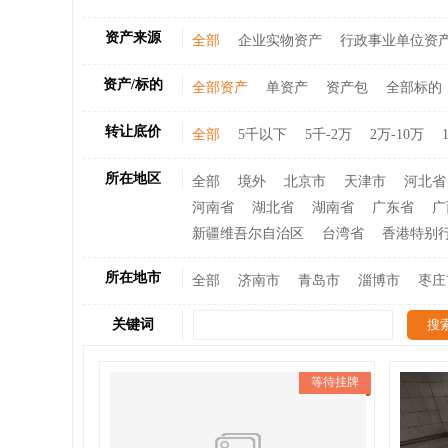
资产来源
全部
企业实物资产
行政事业单位资
资产/标的
全部资产
单资产
资产包
全部标的
转让底价
全部
5千以下
5千-2万
2万-10万
所在地区
全部
境外
北京市
天津市
河北省
河南省
湖北省
湖南省
广东省
广
新疆维吾尔自治区
台湾省
香港特别
所在地市
全部
济南市
青岛市
淄博市
枣庄
关键词
等待挂牌