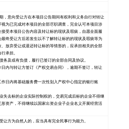
查期，意向受让方在本项目公告期间有权利和义务自行对转让
即视为已完成对本项目的全部尽职调查，完全认可本项目涉
全接受本项目公告内容及转让标的现状及瑕疵，自愿全面履
为最终受让方后若发生以不了解转让标的的现状及瑕疵等为
款、放弃受让或退还转让标的等情形的，应承担相关的全部
行承担。

债务及或有负债，履行已签订的全部合同及协议。

作日内与转让方签订《产权交易合同》，逾期不签订，转让
工作日内将基础服务费一次性划入产权中心指定的银行账
企业失去标的企业实际控制权的，交易完成后标的企业不得继
无形资产，不得继续以国家出资企业子企业名义开展经营活
受让方为自然人的，应当具有完全民事行为能力。
