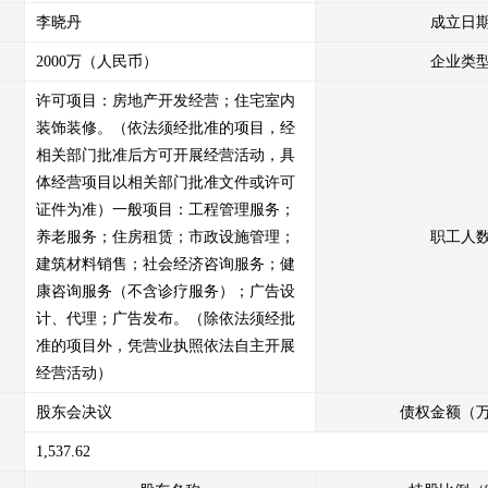
李晓丹
成立日
行通知及征询其他股东意见的义务，保障其他股东优先购买权的行使；
易合同》，逾期不签订，受让方有权向我方主张相应违约责任；
2000万（人民币）
企业类
件的约定及时、足额支付交易费用，不因与受让方争议或合同解除、终止
许可项目：房地产开发经营；住宅室内
细则》，如我方违反本承诺相关内容，我方同意以设定的交易保证金金额
装饰装修。（依法须经批准的项目，经
相关部门批准后方可开展经营活动，具
按照《产权交易合同》的约定协助受让方及时办理有关交割、变更手续。
体经营项目以相关部门批准文件或许可
证件为准）一般项目：工程管理服务；
，给交易相关方及山东产权交易中心造成损失的，我方愿意承担相应的赔
养老服务；住房租赁；市政设施管理；
职工人
建筑材料销售；社会经济咨询服务；健
康咨询服务（不含诊疗服务）；广告设
计、代理；广告发布。（除依法须经批
准的项目外，凭营业执照依法自主开展
经营活动）
股东会决议
债权金额（
1,537.62