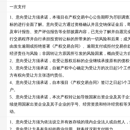
一次支付
1、意向受让方须承诺，本项目在产权交易中心公告期即为尽职调
标的进行全面了解。意向受让方通过资格确认并且交纳保证金后，
及审计报告、资产评估报告等全部披露内容，已充分了解并自愿完
行交易程序并自行承担投资转让标的所带来的一切风险和后果；成
由发生逾期或拒绝签署《产权交易合同》、逾期支付或拒付交易价
经济责任与风险；非因转让方原因所引发的风险因素，概由受让方自
2、意向受让方须承诺，在受让股权后标的企业继续承接原有的债权
3、意向受让方须承诺，自被产权中心确定为受让方的次日起5个工
方有权向受让方主张违约责任。

4、意向受让方须承诺，自本项目《产权交易合同》签订之日起5个
户。

5、意向受让方须承诺，本次产权转让如导致国家出资企业及其子
续使用国家出资企业及其子企业的字号、经营资质和特许经营权等
动。
1、意向受让方须为依法设立并有效存续的境内企业法人或自然人，
2、意向受让方具有良好的商业信用、财务状况和支付能力。
