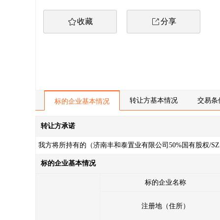
收藏
分享
转让方基本情况
交易条
标的企业基本情况
转让方承诺
我方将所持有的（济南丰和泰置业有限公司50%国有股权/SZ
1、本次转让是我方真实意思表示，转让标的权属清晰，除
标的企业基本情况
华人民共和国民法典》等有关法律法规规定；涉及政府社会
2、本次转让已履行了相应程序，经过有效的内部决策，并
标的企业名称
3、我方所提交的转让申请及相关材料真实、完整、准确、
注册地（住所）
4、我方在交易过程中自愿遵守有关法律法规和山东产权交
5、我方已认真考虑本次转让行为可能导致的企业经营、行