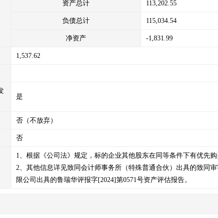
资产总计
113,202.55
负债总计
115,034.54
净资产
-1,831.99
1,537.62
发
是
权
否（不放弃）
否
1、根据《公司法》规定，标的企业其他股东在同等条件下有优先购买
2、其他信息详见致同会计师事务所（特殊普通合伙）出具的致同审字（2
限公司出具的鲁瑞华评报字[2024]第0571号资产评估报告。