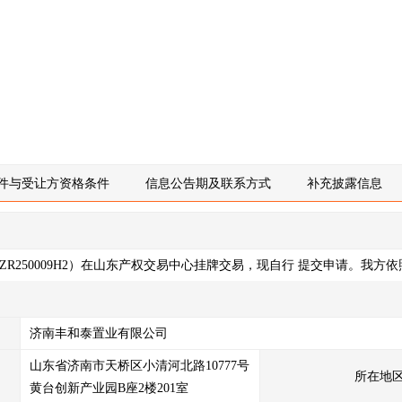
件与受让方资格条件
信息公告期及联系方式
补充披露信息
ZR250009H2）在山东产权交易中心挂牌交易，现自行 提交申请。我
已披露的事项外，我方对该产权拥有完全的处置权且不存在法律法规禁止
公共管理事项的，已依法报政府有关部门履行相关审核、备案等程序；
获得相应批准；
济南丰和泰置业有限公司
合法、有效，不存在虚假记载、误导性陈述或重大遗漏；
山东省济南市天桥区小清河北路10777号
所在地
易中心相关交易规则及规定，按照相关要求履行我方义务；
黄台创新产业园B座2楼201室
业、市场、政策以及其他不可预计的各项风险因素，愿意自行承担可能存