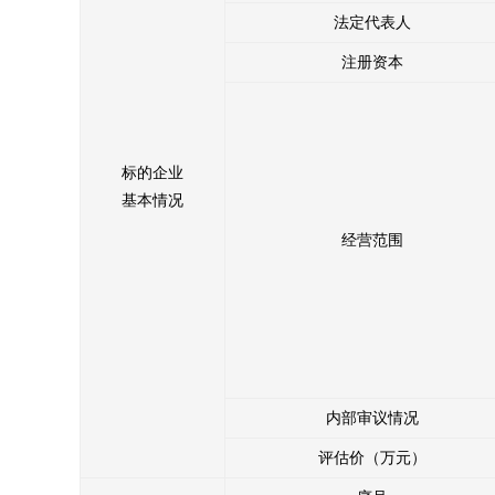
法定代表人
6、我方已按照法律法规及山东产权交易中心相关规定，履
7、我方承诺确定受让方后按照约定与受让方签订《产权交
注册资本
8、我方承诺按照山东产权交易中心收费办法及相关交易文
9、我方承诺遵守《山东产权交易中心产权交易保证金操作
违规违约造成的损失的，利益受损方有权向我方进行追偿；
10、我方保证在山东产权交易中心出具产权交易凭证后，
标的企业
基本情况
我方保证遵守以上承诺，如违反上述承诺或有其他违规行为
经营范围
内部审议情况
评估价（万元）