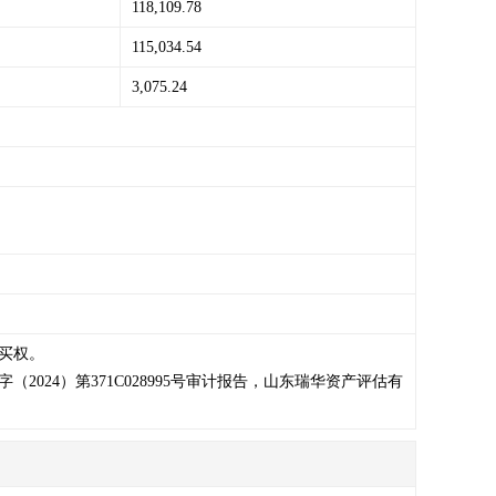
118,109.78
115,034.54
3,075.24
权。

024）第371C028995号审计报告，山东瑞华资产评估有