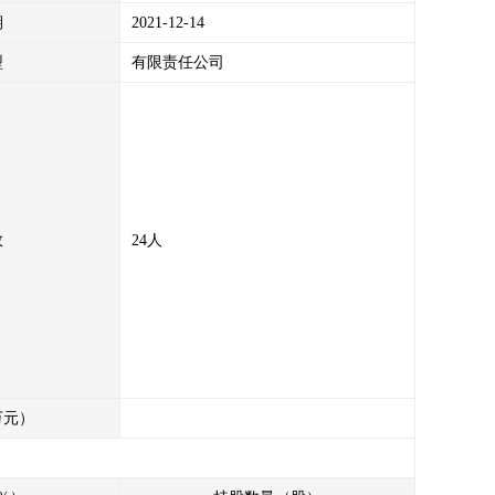
期
2021-12-14
型
有限责任公司
等原因拒绝、拖延、减少交纳或主张退还交易费用。
承担违约责任及相关赔偿责任，保证金金额不足以弥补因我方
偿责任及其他法律责任。
数
24人
万元）