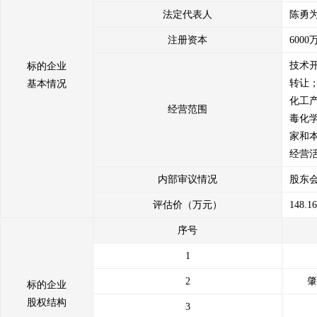
法定代表人
陈勇
6、我方已按照法律法规及山东产权交易中心相关规定，履行通知及征
7、我方承诺确定受让方后按照约定与受让方签订《产权交易合同》，
注册资本
600
8、我方承诺按照山东产权交易中心收费办法及相关交易文件的约定及
技术
标的企业
9、我方承诺遵守《山东产权交易中心产权交易保证金操作细则》，如
转让
基本情况
违规违约造成的损失的，利益受损方有权向我方进行追偿；
化工
10、我方保证在山东产权交易中心出具产权交易凭证后，按照《产权交
经营范围
毒化
家和
我方保证遵守以上承诺，如违反上述承诺或有其他违规行为，给交易相
经营
内部审议情况
股东
评估价（万元）
148.1
序号
1
2
肇
标的企业
股权结构
3