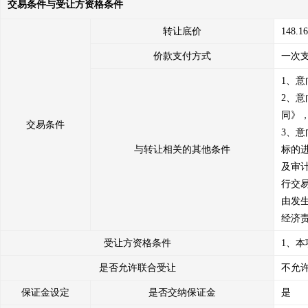
交易条件与受让方资格条件
转让底价
148.
价款支付方式
一次
1、
2、
同》
交易条件
3、
与转让相关的其他条件
标的
及审
行交
由发
经济
受让方资格条件
1、
是否允许联合受让
不允
保证金设定
是否交纳保证金
是