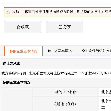
提醒 ： 该项目处于征集意向投资方阶段，期待您的参与！如有意
收藏
分享
转让方基本情况
交易条件与受让方
标的企业基本情况
转让方承诺
我方将所持有的（北京盛世博天稀土技术有限公司2.5%股权/MYCQ2
1、本次转让是我方真实意思表示，转让标的权属清晰，除已披露的事
标的企业基本情况
华人民共和国民法典》等有关法律法规规定；涉及政府社会公共管理事
2、本次转让已履行了相应程序，经过有效的内部决策，并获得相应批准
标的企业名称
北京
3、我方所提交的转让申请及相关材料真实、完整、准确、合法、有效
北京市
注册地（住所）
4、我方在交易过程中自愿遵守有关法律法规和山东产权交易中心相关
室
5、我方已认真考虑本次转让行为可能导致的企业经营、行业、市场、