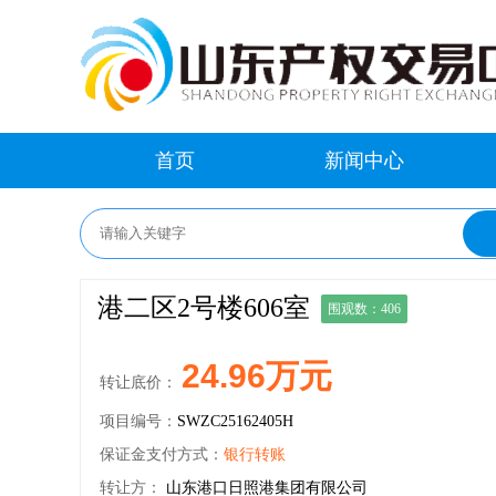
首页
新闻中心
港二区2号楼606室
围观数：406
24.96万元
转让底价：
项目编号：
SWZC25162405H
保证金支付方式：
银行转账
转让方：
山东港口日照港集团有限公司