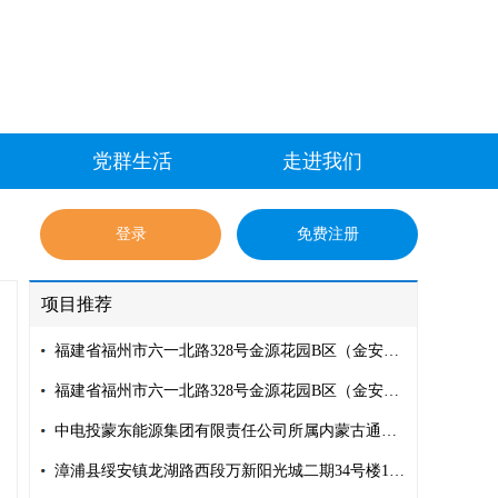
党群生活
走进我们
登录
免费注册
项目推荐
福建省福州市六一北路328号金源花园B区（金安大厦）A、B区连接体，地下一层22号车位
福建省福州市六一北路328号金源花园B区（金安大厦）A、B区连接体，2201单元
中电投蒙东能源集团有限责任公司所属内蒙古通辽市办公大楼
漳浦县绥安镇龙湖路西段万新阳光城二期34号楼1907室