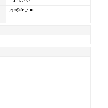
0531-81272777
peym@sdcqjy.com