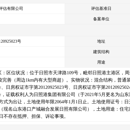
评估有限公司
评估基准日
备案单位
0925023号
地址
建筑结构
用途
二区：区位状况：位于日照市天津路109号，毗邻日照港主港区，周
较完善（周边1km内有大型商超）。实物状况：混合结构，普通
18号、日房权证市字第20120925023号、日房权证市字第2012092
6012号，证载权利人为日照港集团有限公司（于2021年5月更名
式为出让，土地使用年限2064年1月1日止。土地使用证号：日开
（现名山东港口产城融合发展日照有限公司），土地用途：住宅用地
日不存在抵押、担保、诉讼事项。