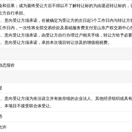
险和后果；成为最终受让方后不得以不了解转让标的为由退还转让标的，
让方自行承担。

2、意向受让方须承诺，在被确定为受让方的次日起5个工作日内与转让方
工作日内，一次性将全部交易价款及基础服务费支付至山东产权交易中心指
3、意向受让方须承诺，由受让方自行办理过户相关手续，转让方给予必要
4、意向受让方须承诺，承担本次项目转让涉及的增值税税费。
动态报价
是
1、意向受让方须为依法设立并有效存续的企业法人、其他经济组织或具有
2、本项目不接受联合体受让。
否
允许