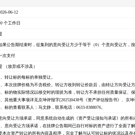
2026-06-12
20 个工作日
是
如果公告期结束时，征集到的意向受让方少于等于（0）个意向受让方，按
一次支付
是 （放弃或不涉及）
1、转让标的每标的单独受让。

2、本次挂牌价格为不含税价。转让方收到转让价款后，由转让方向受让方
3、标的物实际情况以移交时的现状为准，转让方不承担任何质量保证、保
4、其他重大事项详见京坤评报字[2025]0438号《资产评估报告书》、京坤评报
5、标的查看联系人：马文静，联系电话：0633-8388076。
意向受让方须承诺，同意系统自动生成的《资产受让须知与承诺》的所有内
1、意向受让方须承诺，在挂牌公告期间已自行对标的资产进行了全面了
受本次资产转让的所有内容及程序，完全了解与认可转让标的状况以及存